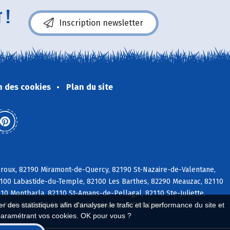
 !
Inscription newsletter
n des cookies
Plan du site
auroux, 82190 Miramont-de-Quercy, 82190 St-Nazaire-de-Valentane,
82100 Labastide-du-Temple, 82100 Les Barthes, 82290 Meauzac, 82110
0 Montbarla, 82110 St-Amans-de-Pellagal, 82110 Ste-Juliette,
 des statistiques afin d'analyser le trafic et la performance du site et
-Paul-d, 82400 St-Vincent-Lespinasse, 82200 Lizac
paramétrant vos cookies. OK pour vous ?