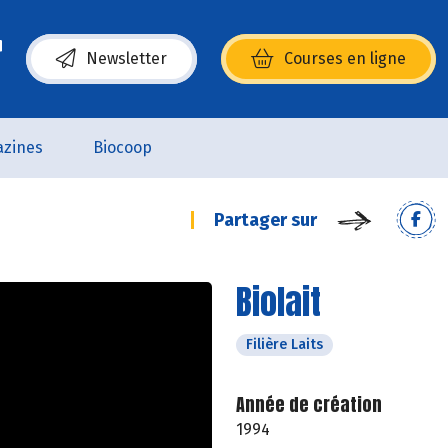
Newsletter
Courses en ligne
(s’ouvre dans une nouvelle fenêtre)
zines
Biocoop
Partager sur
Biolait
Filière Laits
Année de création
1994