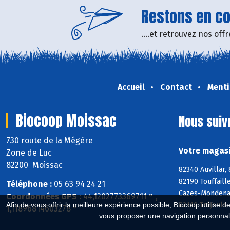
Restons en con
....et retrouvez nos of
Accueil
Contact
Menti
Biocoop Moissac
Nous suiv
730 route de la Mégère
Votre magasi
Zone de Luc
82200 Moissac
82340 Auvillar,
82190 Touffaill
Téléphone :
05 63 94 24 21
Cazes-Mondenar
Coordonnées GPS :
44,1202773369711 ° ,
Afin de vous offrir la meilleure expérience possible, Biocoop utilise d
82110 Tréjouls,
1,11896814603278 °
vous proposer une navigation personnal