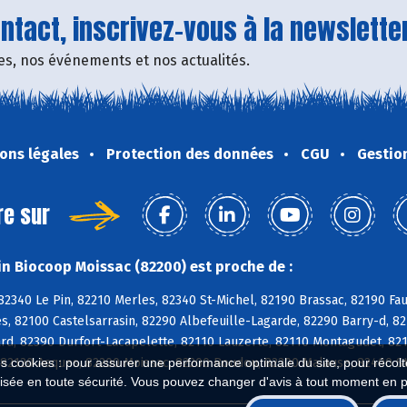
tact, inscrivez-vous à la newsletter
fres, nos événements et nos actualités.
ons légales
Protection des données
CGU
Gestio
re sur
n Biocoop Moissac (82200) est proche de :
 82340 Le Pin, 82210 Merles, 82340 St-Michel, 82190 Brassac, 82190 F
es, 82100 Castelsarrasin, 82290 Albefeuille-Lagarde, 82290 Barry-d, 
d, 82390 Durfort-Lacapelette, 82110 Lauzerte, 82110 Montagudet, 8211
es cookies : pour assurer une performance optimale du site, pour récolter
 82120 Asques, 82200 Moissac, 82200 Boudou, 82200 Malause, 82400 St
isée en toute sécurité. Vous pouvez changer d'avis à tout moment en 