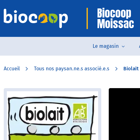
Biocoop
Moissac
Le magasin
Accueil
Tous nos paysan.ne.s associé.e.s
Biolait