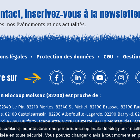
tact, inscrivez-vous à la newsletter
fres, nos événements et nos actualités.
ons légales
Protection des données
CGU
Gestio
re sur
n Biocoop Moissac (82200) est proche de :
 82340 Le Pin, 82210 Merles, 82340 St-Michel, 82190 Brassac, 82190 F
es, 82100 Castelsarrasin, 82290 Albefeuille-Lagarde, 82290 Barry-d, 
d, 82390 Durfort-Lacapelette, 82110 Lauzerte, 82110 Montagudet, 8211
 82120 Asques, 82200 Moissac, 82200 Boudou, 82200 Malause, 82400 St
es cookies : pour assurer une performance optimale du site, pour récolter
isée en toute sécurité. Vous pouvez changer d'avis à tout moment en 