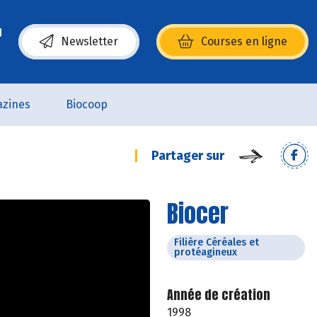
Newsletter
Courses en ligne
(s’ouvre dans une nouvelle fenêtre)
zines
Biocoop
Partager sur
Biocer
Filière Céréales et
protéagineux
Année de création
1998