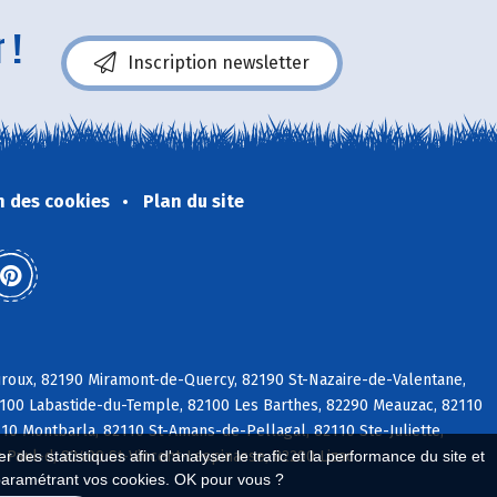
 !
Inscription newsletter
n des cookies
Plan du site
auroux, 82190 Miramont-de-Quercy, 82190 St-Nazaire-de-Valentane,
82100 Labastide-du-Temple, 82100 Les Barthes, 82290 Meauzac, 82110
0 Montbarla, 82110 St-Amans-de-Pellagal, 82110 Ste-Juliette,
-Paul-d, 82400 St-Vincent-Lespinasse, 82200 Lizac
 des statistiques afin d'analyser le trafic et la performance du site et
paramétrant vos cookies. OK pour vous ?