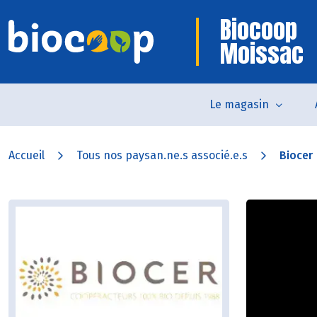
Biocoop
Moissac
Le magasin
Accueil
Tous nos paysan.ne.s associé.e.s
Biocer