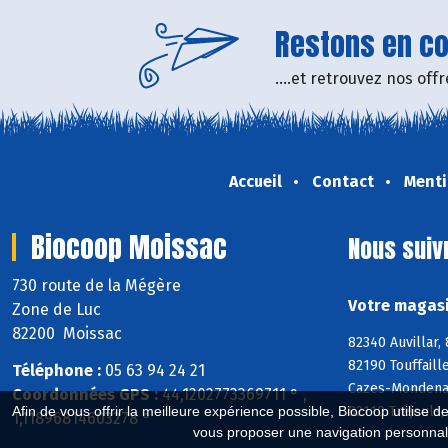
Restons en con
....et retrouvez nos of
Accueil
Contact
Menti
Biocoop Moissac
Nous suiv
730 route de la Mégère
Votre magasi
Zone de Luc
82200 Moissac
82340 Auvillar,
82190 Touffaill
Téléphone :
05 63 94 24 21
Cazes-Mondenar
Coordonnées GPS :
44,1202773369711 ° ,
82110 Tréjouls,
Afin de vous offrir la meilleure expérience possible, Biocoop utilise d
1,11896814603278 °
vous proposer une navigation personnal