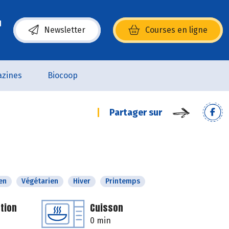
Newsletter
Courses en ligne
(s’ouvre dans une nouvelle fenêtre)
zines
Biocoop
Partager sur
en
Végétarien
Hiver
Printemps
tion
Cuisson
0 min