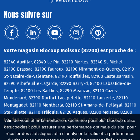
1,11896814603278 °
Nous suivre sur
Votre magasin Biocoop Moissac (82200) est proche de :
82340 Auvillar, 82340 Le Pin, 82210 Merles, 82340 St-Michel,
82190 Brassac, 82190 Fauroux, 82190 Miramont-de-Quercy, 82190
St-Nazaire-de-Valentane, 82190 Touffailles, 82100 Castelsarrasin,
82290 Albefeuille-Lagarde, 82290 Barry-d, 82100 Labastide-du-
Temple, 82100 Les Barthes, 82290 Meauzac, 82110 Cazes-
Mondenard, 82390 Durfort-Lacapelette, 82110 Lauzerte, 82110
Montagudet, 82110 Montbarla, 82110 St-Amans-de-Pellagal, 82110
Ste-Juliette, 82110 Tréjouls, 82120 Asques, 82200 Moissac, 82200
Boudou, 82200 Malause, 82400 St-Paul-d, 82400 St-Vincent-
Afin de vous offrir la meilleure expérience possible, Biocoop utilise
Lespinasse, 82200 Lizac
des cookies : pour assurer une performance optimale du site, pour
récolter des statistiques afin d'analyser le trafic et la performance