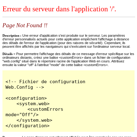
Erreur du serveur dans l'application '/'.
Page Not Found !!
Description :
Une erreur d'application s'est produite sur le serveur. Les paramètres
d'erreur personnalisés actuels pour cette application empêchent l'affichage à distance
des détails de l'erreur de l'application (pour des raisons de sécurité). Cependant, ils
peuvent être affichés par les navigateurs qui s'exécutent sur l'ordinateur serveur local.
Détails =
Pour permettre l'affichage des détails de ce message d'erreur spécifique sur les
ordinateurs distants, créez une balise <customErrors> dans un fichier de configuration
"web.config" situé dans le répertoire racine de l'application Web en cours. Attribuez
ensuite la valeur "off" à l'attribut "mode" de cette balise <customErrors>.
<!-- Fichier de configuration 
Web.Config -->

<configuration>

    <system.web>

        <customErrors 
mode="Off"/>

    </system.web>

</configuration>