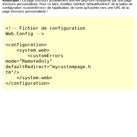
Remarques :
La page d'erreurs actuellement affichée peut être remplacée par une page
d'erreurs personnalisée. Pour ce faire, modifiez l'attribut "defaultRedirect" de la balise de
configuration <customErrors> de l'application, de sorte qu'il pointe vers une URL de la
page d'erreurs personnalisée !
<!-- Fichier de configuration 
Web.Config -->

<configuration>

    <system.web>

        <customErrors 
mode="RemoteOnly" 
defaultRedirect="mycustompage.h
tm"/>

    </system.web>

</configuration>