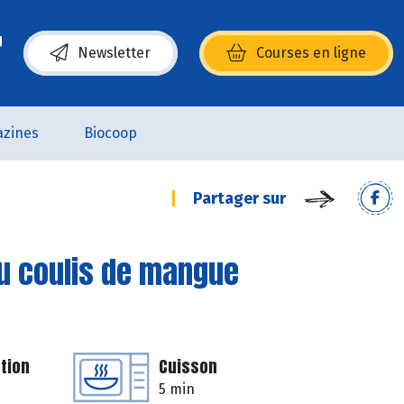
Newsletter
Courses en ligne
(s’ouvre dans une nouvelle fenêtre)
zines
Biocoop
Partager sur
u coulis de mangue
tion
Cuisson
5 min