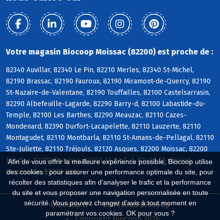
Votre magasin Biocoop Moissac (82200) est proche de :
82340 Auvillar, 82340 Le Pin, 82210 Merles, 82340 St-Michel,
82190 Brassac, 82190 Fauroux, 82190 Miramont-de-Quercy, 82190
St-Nazaire-de-Valentane, 82190 Touffailles, 82100 Castelsarrasin,
82290 Albefeuille-Lagarde, 82290 Barry-d, 82100 Labastide-du-
Temple, 82100 Les Barthes, 82290 Meauzac, 82110 Cazes-
Mondenard, 82390 Durfort-Lacapelette, 82110 Lauzerte, 82110
Montagudet, 82110 Montbarla, 82110 St-Amans-de-Pellagal, 82110
Ste-Juliette, 82110 Tréjouls, 82120 Asques, 82200 Moissac, 82200
Boudou, 82200 Malause, 82400 St-Paul-d, 82400 St-Vincent-
Afin de vous offrir la meilleure expérience possible, Biocoop utilise
Lespinasse, 82200 Lizac
des cookies : pour assurer une performance optimale du site, pour
récolter des statistiques afin d'analyser le trafic et la performance
du site et vous proposer une navigation personnalisée en toute
sécurité. Vous pouvez changer d'avis à tout moment en
Biocoop.fr
Le réseau Biocoop
paramétrant vos cookies. OK pour vous ?
Copyright Biocoop 2026