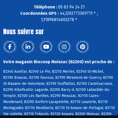
Téléphone :
05 63 94 24 21
Coordonnées GPS :
44,1202773369711 ° ,
1,11896814603278 °
Nous suivre sur
Votre magasin Biocoop Moissac (82200) est proche de :
82340 Auvillar, 82340 Le Pin, 82210 Merles, 82340 St-Michel,
82190 Brassac, 82190 Fauroux, 82190 Miramont-de-Quercy, 82190
St-Nazaire-de-Valentane, 82190 Touffailles, 82100 Castelsarrasin,
82290 Albefeuille-Lagarde, 82290 Barry-d, 82100 Labastide-du-
Temple, 82100 Les Barthes, 82290 Meauzac, 82110 Cazes-
Mondenard, 82390 Durfort-Lacapelette, 82110 Lauzerte, 82110
Montagudet, 82110 Montbarla, 82110 St-Amans-de-Pellagal, 82110
Ste-Juliette, 82110 Tréjouls, 82120 Asques, 82200 Moissac, 82200