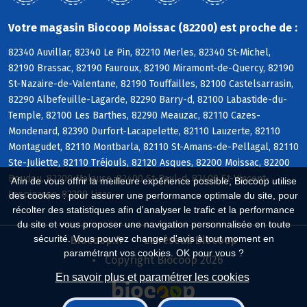
Votre magasin Biocoop Moissac (82200) est proche de :
82340 Auvillar, 82340 Le Pin, 82210 Merles, 82340 St-Michel,
82190 Brassac, 82190 Fauroux, 82190 Miramont-de-Quercy, 82190
St-Nazaire-de-Valentane, 82190 Touffailles, 82100 Castelsarrasin,
82290 Albefeuille-Lagarde, 82290 Barry-d, 82100 Labastide-du-
Temple, 82100 Les Barthes, 82290 Meauzac, 82110 Cazes-
Mondenard, 82390 Durfort-Lacapelette, 82110 Lauzerte, 82110
Montagudet, 82110 Montbarla, 82110 St-Amans-de-Pellagal, 82110
Ste-Juliette, 82110 Tréjouls, 82120 Asques, 82200 Moissac, 82200
Boudou, 82200 Malause, 82400 St-Paul-d, 82400 St-Vincent-
Afin de vous offrir la meilleure expérience possible, Biocoop utilise
Lespinasse, 82200 Lizac
des cookies : pour assurer une performance optimale du site, pour
récolter des statistiques afin d'analyser le trafic et la performance
du site et vous proposer une navigation personnalisée en toute
sécurité. Vous pouvez changer d'avis à tout moment en
Biocoop.fr
Le réseau Biocoop
paramétrant vos cookies. OK pour vous ?
Copyright Biocoop 2026
En savoir plus et paramétrer les cookies