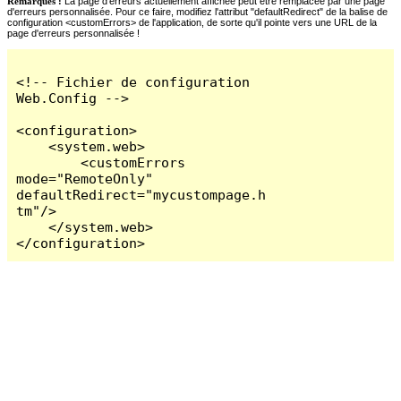
Remarques :
La page d'erreurs actuellement affichée peut être remplacée par une page
d'erreurs personnalisée. Pour ce faire, modifiez l'attribut "defaultRedirect" de la balise de
configuration <customErrors> de l'application, de sorte qu'il pointe vers une URL de la
page d'erreurs personnalisée !
<!-- Fichier de configuration 
Web.Config -->

<configuration>

    <system.web>

        <customErrors 
mode="RemoteOnly" 
defaultRedirect="mycustompage.h
tm"/>

    </system.web>

</configuration>