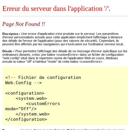
Erreur du serveur dans l'application '/'.
Page Not Found !!
Description :
Une erreur d'application s'est produite sur le serveur. Les paramètres
d'erreur personnalisés actuels pour cette application empêchent l'affichage à distance
des détails de l'erreur de l'application (pour des raisons de sécurité). Cependant, ils
peuvent être affichés par les navigateurs qui s'exécutent sur l'ordinateur serveur local.
Détails =
Pour permettre l'affichage des détails de ce message d'erreur spécifique sur les
ordinateurs distants, créez une balise <customErrors> dans un fichier de configuration
"web.config" situé dans le répertoire racine de l'application Web en cours. Attribuez
ensuite la valeur "off" à l'attribut "mode" de cette balise <customErrors>.
<!-- Fichier de configuration 
Web.Config -->

<configuration>

    <system.web>

        <customErrors 
mode="Off"/>

    </system.web>

</configuration>