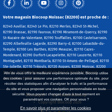
Votre magasin Biocoop Moissac (82200) est proche de :
82340 Auvillar, 82340 Le Pin, 82210 Merles, 82340 St-Michel,
82190 Brassac, 82190 Fauroux, 82190 Miramont-de-Quercy, 82190
St-Nazaire-de-Valentane, 82190 Touffailles, 82100 Castelsarrasin,
82290 Albefeuille-Lagarde, 82290 Barry-d, 82100 Labastide-du-
Temple, 82100 Les Barthes, 82290 Meauzac, 82110 Cazes-
Mondenard, 82390 Durfort-Lacapelette, 82110 Lauzerte, 82110
Montagudet, 82110 Montbarla, 82110 St-Amans-de-Pellagal, 82110
Ste-Juliette, 82110 Tréjouls, 82120 Asques, 82200 Moissac, 82200
Boudou, 82200 Malause, 82400 St-Paul-d, 82400 St-Vincent-
Afin de vous offrir la meilleure expérience possible, Biocoop utilise
Lespinasse, 82200 Lizac
des cookies : pour assurer une performance optimale du site, pour
récolter des statistiques afin d'analyser le trafic et la performance
du site et vous proposer une navigation personnalisée en toute
sécurité. Vous pouvez changer d'avis à tout moment en
Biocoop.fr
Le réseau Biocoop
paramétrant vos cookies. OK pour vous ?
Copyright Biocoop 2026
En savoir plus et paramétrer les cookies