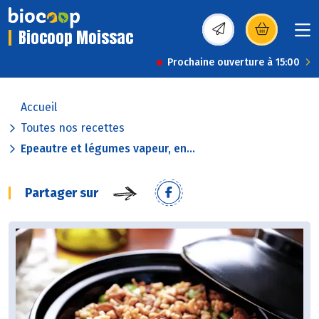
Biocoop Moissac
(s’ouvre dans une nou
Prochaine ouverture à 15:00
Accueil
Toutes nos recettes
Epeautre et légumes vapeur, en...
Partager sur