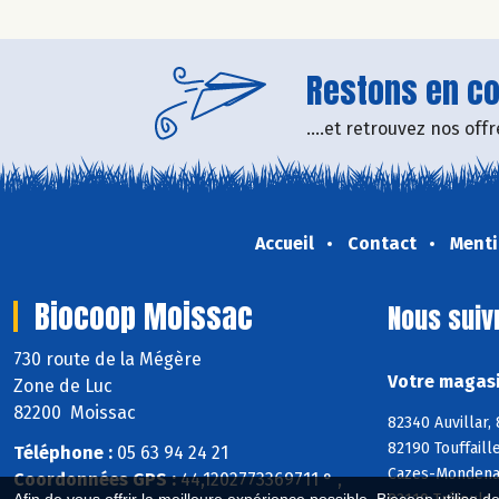
Restons en con
....et retrouvez nos of
Accueil
Contact
Menti
Biocoop Moissac
Nous suiv
730 route de la Mégère
Votre magasi
Zone de Luc
82200 Moissac
82340 Auvillar,
82190 Touffaill
Téléphone :
05 63 94 24 21
Cazes-Mondenar
Coordonnées GPS :
44,1202773369711 ° ,