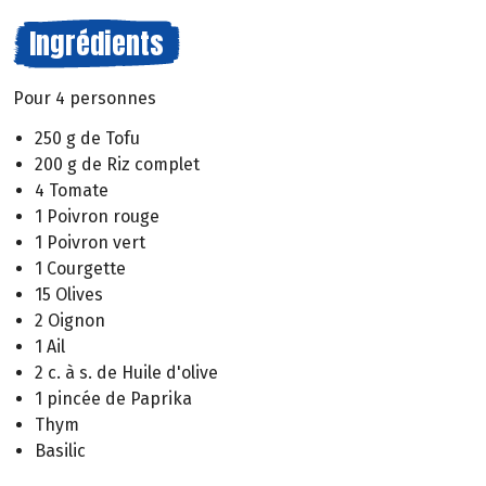
Ingrédients
Pour 4 personnes
250 g de Tofu
200 g de Riz complet
4 Tomate
1 Poivron rouge
1 Poivron vert
1 Courgette
15 Olives
2 Oignon
1 Ail
2 c. à s. de Huile d'olive
1 pincée de Paprika
Thym
Basilic