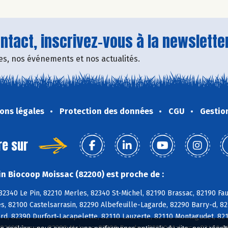
tact, inscrivez-vous à la newsletter
fres, nos événements et nos actualités.
ons légales
Protection des données
CGU
Gestio
re sur
n Biocoop Moissac (82200) est proche de :
 82340 Le Pin, 82210 Merles, 82340 St-Michel, 82190 Brassac, 82190 F
es, 82100 Castelsarrasin, 82290 Albefeuille-Lagarde, 82290 Barry-d, 
d, 82390 Durfort-Lacapelette, 82110 Lauzerte, 82110 Montagudet, 8211