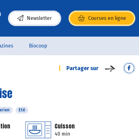
Newsletter
Courses en ligne
(s’ouvre dans une nouvelle fenêtre)
zines
Biocoop
Partager sur
ise
arien
Eté
tion
Cuisson
40 min