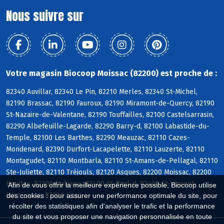
Nous suivre sur
Votre magasin Biocoop Moissac (82200) est proche de :
82340 Auvillar, 82340 Le Pin, 82210 Merles, 82340 St-Michel,
82190 Brassac, 82190 Fauroux, 82190 Miramont-de-Quercy, 82190
St-Nazaire-de-Valentane, 82190 Touffailles, 82100 Castelsarrasin,
82290 Albefeuille-Lagarde, 82290 Barry-d, 82100 Labastide-du-
Temple, 82100 Les Barthes, 82290 Meauzac, 82110 Cazes-
Mondenard, 82390 Durfort-Lacapelette, 82110 Lauzerte, 82110
Montagudet, 82110 Montbarla, 82110 St-Amans-de-Pellagal, 82110
Ste-Juliette, 82110 Tréjouls, 82120 Asques, 82200 Moissac, 82200
Boudou, 82200 Malause, 82400 St-Paul-d, 82400 St-Vincent-
Afin de vous offrir la meilleure expérience possible, Biocoop utilise
Lespinasse, 82200 Lizac
des cookies : pour assurer une performance optimale du site, pour
récolter des statistiques afin d'analyser le trafic et la performance
du site et vous proposer une navigation personnalisée en toute