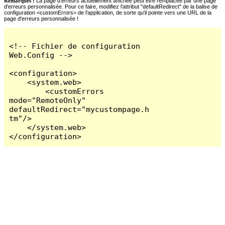
Remarques :
La page d'erreurs actuellement affichée peut être remplacée par une page
d'erreurs personnalisée. Pour ce faire, modifiez l'attribut "defaultRedirect" de la balise de
configuration <customErrors> de l'application, de sorte qu'il pointe vers une URL de la
page d'erreurs personnalisée !
<!-- Fichier de configuration 
Web.Config -->

<configuration>

    <system.web>

        <customErrors 
mode="RemoteOnly" 
defaultRedirect="mycustompage.h
tm"/>

    </system.web>

</configuration>