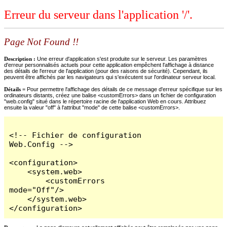
Erreur du serveur dans l'application '/'.
Page Not Found !!
Description :
Une erreur d'application s'est produite sur le serveur. Les paramètres
d'erreur personnalisés actuels pour cette application empêchent l'affichage à distance
des détails de l'erreur de l'application (pour des raisons de sécurité). Cependant, ils
peuvent être affichés par les navigateurs qui s'exécutent sur l'ordinateur serveur local.
Détails =
Pour permettre l'affichage des détails de ce message d'erreur spécifique sur les
ordinateurs distants, créez une balise <customErrors> dans un fichier de configuration
"web.config" situé dans le répertoire racine de l'application Web en cours. Attribuez
ensuite la valeur "off" à l'attribut "mode" de cette balise <customErrors>.
<!-- Fichier de configuration 
Web.Config -->

<configuration>

    <system.web>

        <customErrors 
mode="Off"/>

    </system.web>

</configuration>