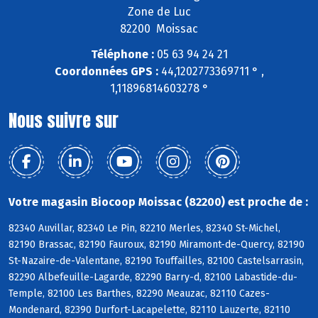
Zone de Luc
82200 Moissac
Téléphone :
05 63 94 24 21
Coordonnées GPS :
44,1202773369711 ° ,
1,11896814603278 °
Nous suivre sur
Votre magasin Biocoop Moissac (82200) est proche de :
82340 Auvillar, 82340 Le Pin, 82210 Merles, 82340 St-Michel,
82190 Brassac, 82190 Fauroux, 82190 Miramont-de-Quercy, 82190
St-Nazaire-de-Valentane, 82190 Touffailles, 82100 Castelsarrasin,
82290 Albefeuille-Lagarde, 82290 Barry-d, 82100 Labastide-du-
Temple, 82100 Les Barthes, 82290 Meauzac, 82110 Cazes-
Mondenard, 82390 Durfort-Lacapelette, 82110 Lauzerte, 82110