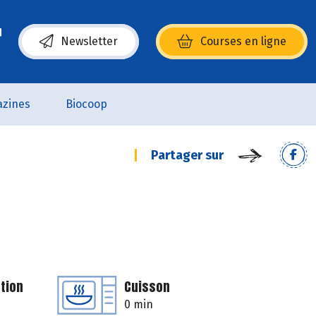
Newsletter
Courses en ligne
(s’ouvre dans une nouvelle fenêtre)
zines
Biocoop
Partager sur
tion
Cuisson
0 min