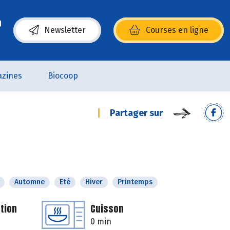
Newsletter
Courses en ligne
(s’ouvre dans une nouvelle fenêtre)
zines
Biocoop
Partager sur
Automne
Eté
Hiver
Printemps
tion
Cuisson
0 min