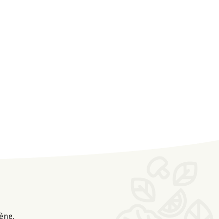
gène.