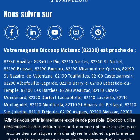
1,11896814603278 °
Nous suivre sur
Votre magasin Biocoop Moissac (82200) est proche de :
82340 Auvillar, 82340 Le Pin, 82210 Merles, 82340 St-Michel,
82190 Brassac, 82190 Fauroux, 82190 Miramont-de-Quercy, 82190
St-Nazaire-de-Valentane, 82190 Touffailles, 82100 Castelsarrasin,
82290 Albefeuille-Lagarde, 82290 Barry-d, 82100 Labastide-du-
Temple, 82100 Les Barthes, 82290 Meauzac, 82110 Cazes-
Mondenard, 82390 Durfort-Lacapelette, 82110 Lauzerte, 82110
Montagudet, 82110 Montbarla, 82110 St-Amans-de-Pellagal, 82110
Ste-Juliette, 82110 Tréjouls, 82120 Asques, 82200 Moissac, 82200
Boudou, 82200 Malause, 82400 St-Paul-d, 82400 St-Vincent-
Afin de vous offrir la meilleure expérience possible, Biocoop utilise
Lespinasse, 82200 Lizac
des cookies : pour assurer une performance optimale du site, pour
récolter des statistiques afin d'analyser le trafic et la performance
du site et vous proposer une navigation personnalisée en toute