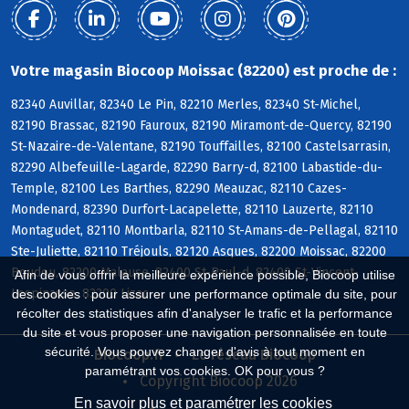
Votre magasin Biocoop Moissac (82200) est proche de :
82340 Auvillar, 82340 Le Pin, 82210 Merles, 82340 St-Michel,
82190 Brassac, 82190 Fauroux, 82190 Miramont-de-Quercy, 82190
St-Nazaire-de-Valentane, 82190 Touffailles, 82100 Castelsarrasin,
82290 Albefeuille-Lagarde, 82290 Barry-d, 82100 Labastide-du-
Temple, 82100 Les Barthes, 82290 Meauzac, 82110 Cazes-
Mondenard, 82390 Durfort-Lacapelette, 82110 Lauzerte, 82110
Montagudet, 82110 Montbarla, 82110 St-Amans-de-Pellagal, 82110
Ste-Juliette, 82110 Tréjouls, 82120 Asques, 82200 Moissac, 82200
Boudou, 82200 Malause, 82400 St-Paul-d, 82400 St-Vincent-
Afin de vous offrir la meilleure expérience possible, Biocoop utilise
Lespinasse, 82200 Lizac
des cookies : pour assurer une performance optimale du site, pour
récolter des statistiques afin d'analyser le trafic et la performance
du site et vous proposer une navigation personnalisée en toute
sécurité. Vous pouvez changer d'avis à tout moment en
Biocoop.fr
Le réseau Biocoop
paramétrant vos cookies. OK pour vous ?
Copyright Biocoop 2026
En savoir plus et paramétrer les cookies