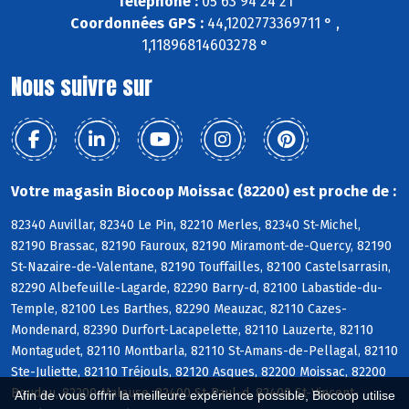
Téléphone :
05 63 94 24 21
Coordonnées GPS :
44,1202773369711 ° ,
1,11896814603278 °
Nous suivre sur
Votre magasin Biocoop Moissac (82200) est proche de :
82340 Auvillar, 82340 Le Pin, 82210 Merles, 82340 St-Michel,
82190 Brassac, 82190 Fauroux, 82190 Miramont-de-Quercy, 82190
St-Nazaire-de-Valentane, 82190 Touffailles, 82100 Castelsarrasin,
82290 Albefeuille-Lagarde, 82290 Barry-d, 82100 Labastide-du-
Temple, 82100 Les Barthes, 82290 Meauzac, 82110 Cazes-
Mondenard, 82390 Durfort-Lacapelette, 82110 Lauzerte, 82110
Montagudet, 82110 Montbarla, 82110 St-Amans-de-Pellagal, 82110
Ste-Juliette, 82110 Tréjouls, 82120 Asques, 82200 Moissac, 82200
Boudou, 82200 Malause, 82400 St-Paul-d, 82400 St-Vincent-
Afin de vous offrir la meilleure expérience possible, Biocoop utilise