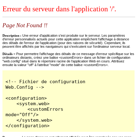
Erreur du serveur dans l'application '/'.
Page Not Found !!
Description :
Une erreur d'application s'est produite sur le serveur. Les paramètres
d'erreur personnalisés actuels pour cette application empêchent l'affichage à distance
des détails de l'erreur de l'application (pour des raisons de sécurité). Cependant, ils
peuvent être affichés par les navigateurs qui s'exécutent sur l'ordinateur serveur local.
Détails =
Pour permettre l'affichage des détails de ce message d'erreur spécifique sur les
ordinateurs distants, créez une balise <customErrors> dans un fichier de configuration
"web.config" situé dans le répertoire racine de l'application Web en cours. Attribuez
ensuite la valeur "off" à l'attribut "mode" de cette balise <customErrors>.
<!-- Fichier de configuration 
Web.Config -->

<configuration>

    <system.web>

        <customErrors 
mode="Off"/>

    </system.web>

</configuration>