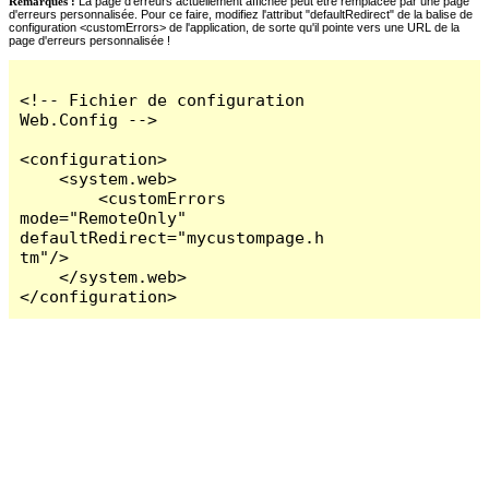
Remarques :
La page d'erreurs actuellement affichée peut être remplacée par une page
d'erreurs personnalisée. Pour ce faire, modifiez l'attribut "defaultRedirect" de la balise de
configuration <customErrors> de l'application, de sorte qu'il pointe vers une URL de la
page d'erreurs personnalisée !
<!-- Fichier de configuration 
Web.Config -->

<configuration>

    <system.web>

        <customErrors 
mode="RemoteOnly" 
defaultRedirect="mycustompage.h
tm"/>

    </system.web>

</configuration>