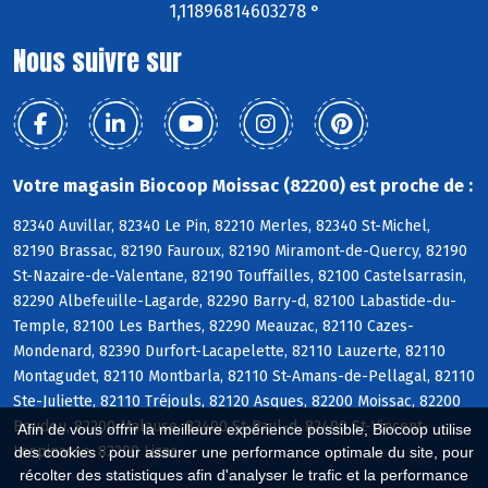
1,11896814603278 °
Nous suivre sur
Votre magasin Biocoop Moissac (82200) est proche de :
82340 Auvillar, 82340 Le Pin, 82210 Merles, 82340 St-Michel,
82190 Brassac, 82190 Fauroux, 82190 Miramont-de-Quercy, 82190
St-Nazaire-de-Valentane, 82190 Touffailles, 82100 Castelsarrasin,
82290 Albefeuille-Lagarde, 82290 Barry-d, 82100 Labastide-du-
Temple, 82100 Les Barthes, 82290 Meauzac, 82110 Cazes-
Mondenard, 82390 Durfort-Lacapelette, 82110 Lauzerte, 82110
Montagudet, 82110 Montbarla, 82110 St-Amans-de-Pellagal, 82110
Ste-Juliette, 82110 Tréjouls, 82120 Asques, 82200 Moissac, 82200
Boudou, 82200 Malause, 82400 St-Paul-d, 82400 St-Vincent-
Afin de vous offrir la meilleure expérience possible, Biocoop utilise
Lespinasse, 82200 Lizac
des cookies : pour assurer une performance optimale du site, pour
récolter des statistiques afin d'analyser le trafic et la performance