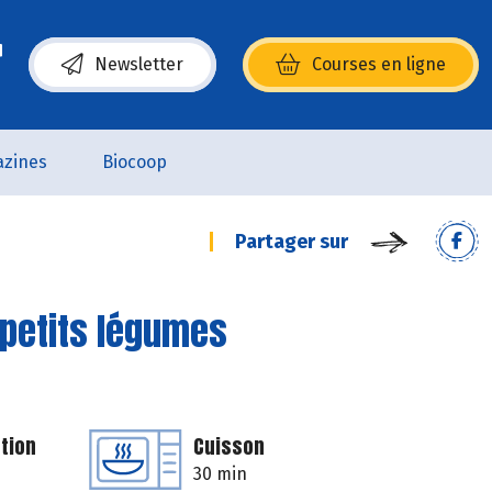
Newsletter
Courses en ligne
(s’ouvre dans une nouvelle fenêtre)
zines
Biocoop
Partager sur
 petits légumes
tion
Cuisson
30 min