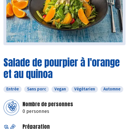
Salade de pourpier à l'orange
et au quinoa
Entrée
Sans porc
Vegan
Végétarien
Automne
Nombre de personnes
0 personnes
Préparation