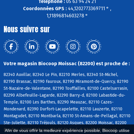
Téléphone :
05 63 94 24 21
Coordonnées GPS :
44,1202773369711 ° ,
1,11896814603278 °
Nous suivre sur
Votre magasin Biocoop Moissac (82200) est proche de :
82340 Auvillar, 82340 Le Pin, 82210 Merles, 82340 St-Michel,
82190 Brassac, 82190 Fauroux, 82190 Miramont-de-Quercy, 82190
St-Nazaire-de-Valentane, 82190 Touffailles, 82100 Castelsarrasin,
82290 Albefeuille-Lagarde, 82290 Barry-d, 82100 Labastide-du-
Temple, 82100 Les Barthes, 82290 Meauzac, 82110 Cazes-
Mondenard, 82390 Durfort-Lacapelette, 82110 Lauzerte, 82110
Montagudet, 82110 Montbarla, 82110 St-Amans-de-Pellagal, 82110
Ste-Juliette, 82110 Tréjouls, 82120 Asques, 82200 Moissac, 82200
Boudou, 82200 Malause, 82400 St-Paul-d, 82400 St-Vincent-
Afin de vous offrir la meilleure expérience possible, Biocoop utilise