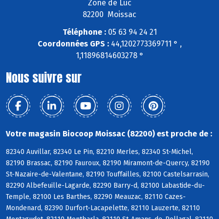
Zone de Luc
82200 Moissac
Téléphone :
05 63 94 24 21
Coordonnées GPS :
44,1202773369711 ° ,
1,11896814603278 °
Nous suivre sur
Votre magasin Biocoop Moissac (82200) est proche de :
82340 Auvillar, 82340 Le Pin, 82210 Merles, 82340 St-Michel,
82190 Brassac, 82190 Fauroux, 82190 Miramont-de-Quercy, 82190
St-Nazaire-de-Valentane, 82190 Touffailles, 82100 Castelsarrasin,
82290 Albefeuille-Lagarde, 82290 Barry-d, 82100 Labastide-du-
Temple, 82100 Les Barthes, 82290 Meauzac, 82110 Cazes-
Mondenard, 82390 Durfort-Lacapelette, 82110 Lauzerte, 82110