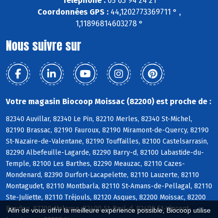
Téléphone :
05 63 94 24 21
Coordonnées GPS :
44,1202773369711 ° ,
1,11896814603278 °
Nous suivre sur
Votre magasin Biocoop Moissac (82200) est proche de :
82340 Auvillar, 82340 Le Pin, 82210 Merles, 82340 St-Michel,
82190 Brassac, 82190 Fauroux, 82190 Miramont-de-Quercy, 82190
St-Nazaire-de-Valentane, 82190 Touffailles, 82100 Castelsarrasin,
82290 Albefeuille-Lagarde, 82290 Barry-d, 82100 Labastide-du-
Temple, 82100 Les Barthes, 82290 Meauzac, 82110 Cazes-
Mondenard, 82390 Durfort-Lacapelette, 82110 Lauzerte, 82110
Montagudet, 82110 Montbarla, 82110 St-Amans-de-Pellagal, 82110
Ste-Juliette, 82110 Tréjouls, 82120 Asques, 82200 Moissac, 82200
Boudou, 82200 Malause, 82400 St-Paul-d, 82400 St-Vincent-
Afin de vous offrir la meilleure expérience possible, Biocoop utilise